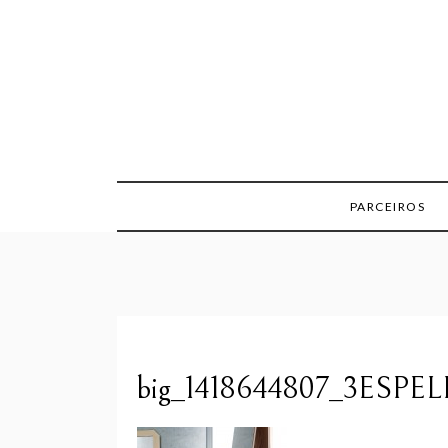
Skip
to
content
PARCEIROS
big_1418644807_3ESPE