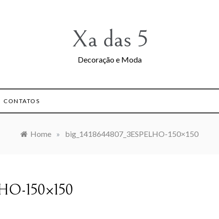
Xa das 5
Decoração e Moda
CONTATOS
Home
»
big_1418644807_3ESPELHO-150×150
LHO-150×150