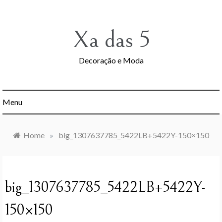
Skip
to
content
Xa das 5
Decoração e Moda
Menu
Home
»
big_1307637785_5422LB+5422Y-150×150
big_1307637785_5422LB+5422Y-
150×150