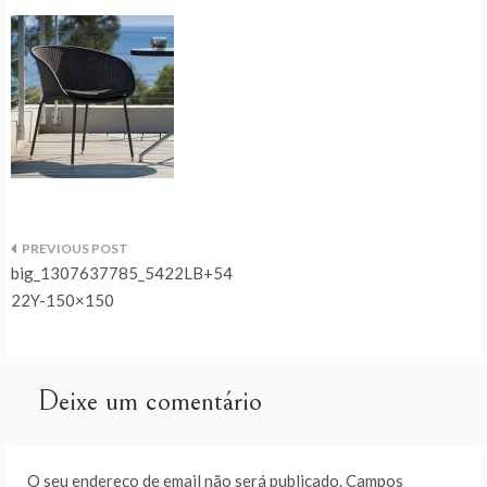
Navegação
big_1307637785_5422LB+54
de
22Y-150×150
artigos
Deixe um comentário
O seu endereço de email não será publicado.
Campos