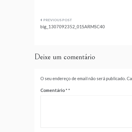
Navegação
big_1307092352_01SARMSC40
de
artigos
Deixe um comentário
O seu endereço de email não será publicado.
Ca
Comentário
*