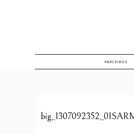
Skip
to
content
PARCEIROS
big_1307092352_01SA