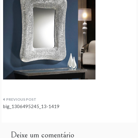
Navegação
big_1306495245_13-1419
de
artigos
Deixe um comentário