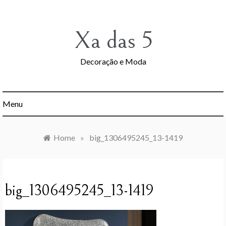
Skip
to
content
Xa das 5
Decoração e Moda
Menu
Home
»
big_1306495245_13-1419
big_1306495245_13-1419