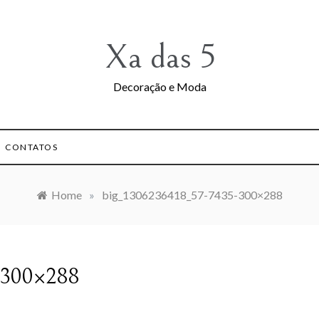
Xa das 5
Decoração e Moda
CONTATOS
Home
»
big_1306236418_57-7435-300×288
-300×288