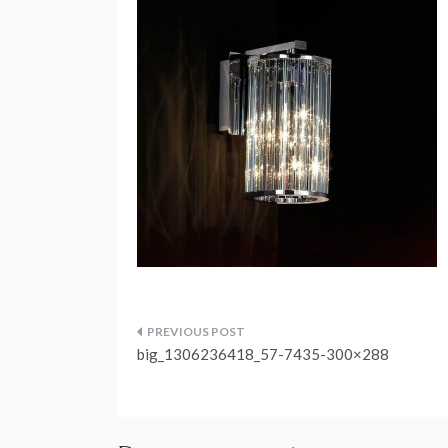
Navegação
big_1306236418_57-7435-300×288
de
artigos