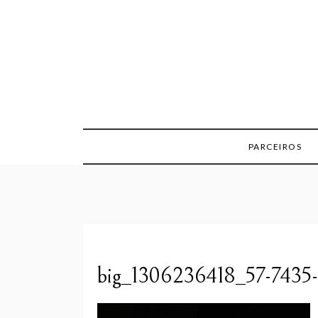
Skip
to
content
PARCEIROS
big_1306236418_57-7435