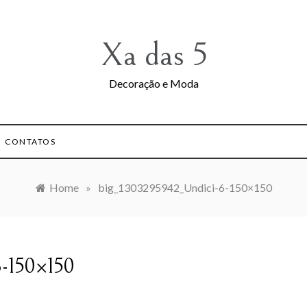
Xa das 5
Decoração e Moda
CONTATOS
Home
»
big_1303295942_Undici-6-150×150
6-150×150