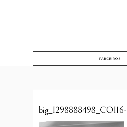
Skip
to
content
PARCEIROS
big_1298888498_COI16