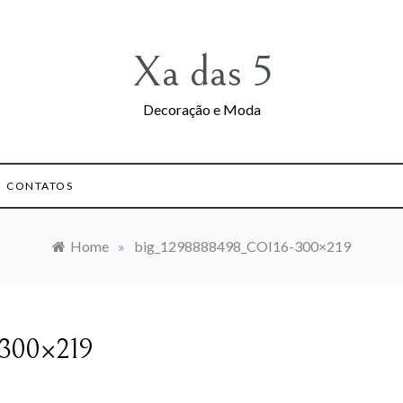
Xa das 5
Decoração e Moda
CONTATOS
Home
»
big_1298888498_COI16-300×219
-300×219