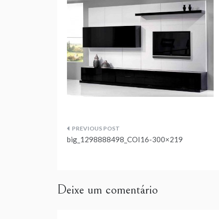
Navegação
big_1298888498_COI16-300×219
de
artigos
Deixe um comentário