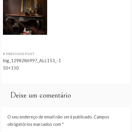
Navegação
big_1298286997_ALL153_-1
de
50×150
artigos
Deixe um comentário
O seu endereço de email não será publicado.
Campos
obrigatórios marcados com
*