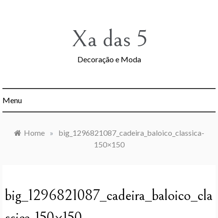
Skip
to
content
Xa das 5
Decoração e Moda
Menu
Home
»
big_1296821087_cadeira_baloico_classica-
150×150
big_1296821087_cadeira_baloico_cla