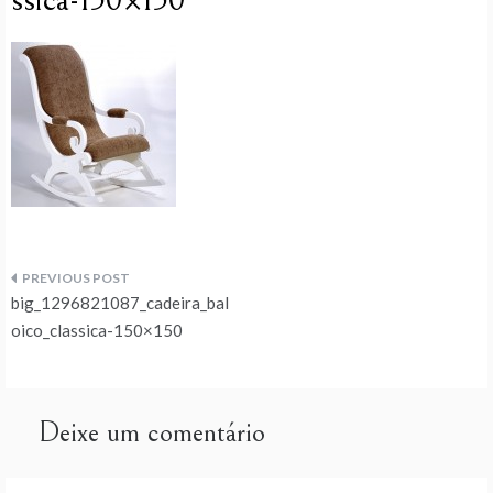
ssica-150×150
Navegação
big_1296821087_cadeira_bal
de
oico_classica-150×150
artigos
Deixe um comentário