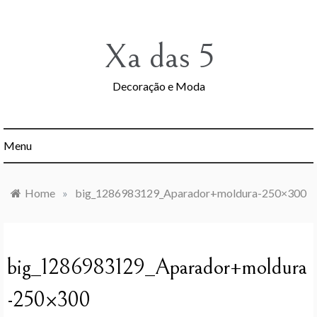
Skip
to
content
Xa das 5
Decoração e Moda
Menu
Home
»
big_1286983129_Aparador+moldura-250×300
big_1286983129_Aparador+moldura
-250×300