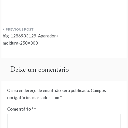
Navegação
big_1286983129_Aparador+
de
moldura-250×300
artigos
Deixe um comentário
O seu endereço de email não será publicado.
Campos
obrigatórios marcados com
*
Comentário
*