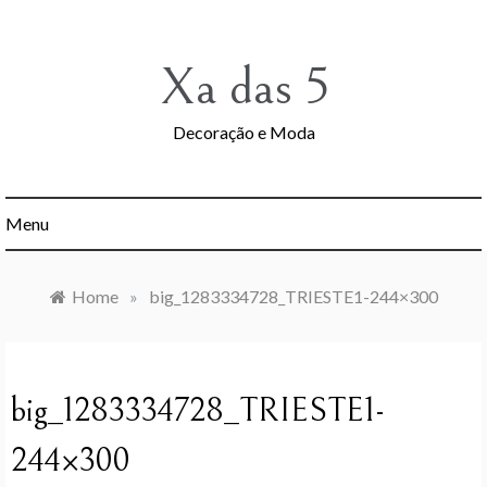
Skip
to
content
Xa das 5
Decoração e Moda
Menu
Home
»
big_1283334728_TRIESTE1-244×300
big_1283334728_TRIESTE1-
244×300