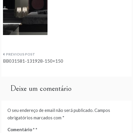
Navegação
BB031581-131928-150×150
de
artigos
Deixe um comentário
O seu endereço de email não será publicado.
Campos
obrigatórios marcados com
*
Comentário
*