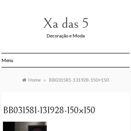
Skip
to
content
Xa das 5
Decoração e Moda
Menu
Home
»
BB031581-131928-150×150
BB031581-131928-150×150