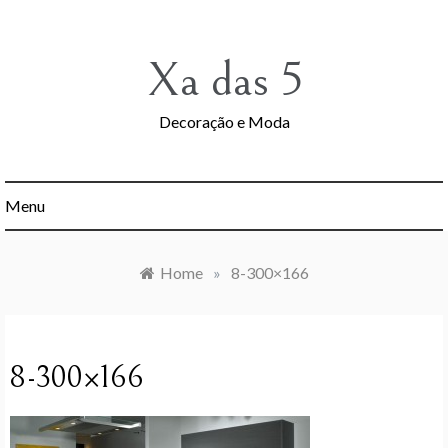
Skip
to
content
Xa das 5
Decoração e Moda
Menu
Home
»
8-300×166
8-300×166