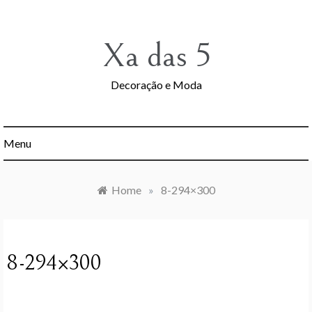
Skip
to
content
Xa das 5
Decoração e Moda
Menu
Home
»
8-294×300
8-294×300