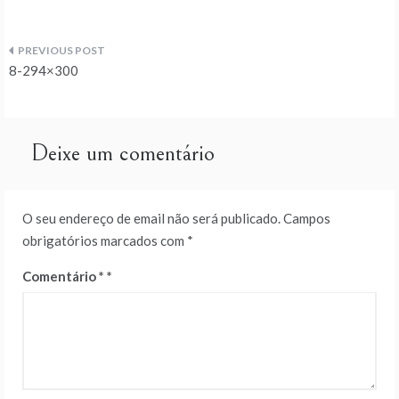
Navegação
8-294×300
de
artigos
Deixe um comentário
O seu endereço de email não será publicado.
Campos
obrigatórios marcados com
*
Comentário
*