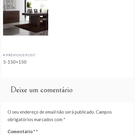
Navegação
5-150×150
de
artigos
Deixe um comentário
O seu endereço de email não será publicado.
Campos
obrigatórios marcados com
*
Comentário
*