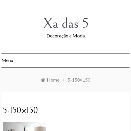
Skip
to
content
Xa das 5
Decoração e Moda
Menu
Home
»
5-150×150
5-150×150