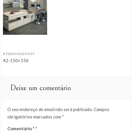
Navegação
42-150×150
de
artigos
Deixe um comentário
O seu endereço de email não será publicado.
Campos
obrigatórios marcados com
*
Comentário
*