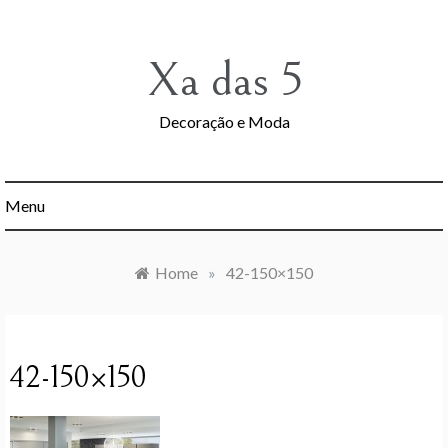
Skip
to
content
Xa das 5
Decoração e Moda
Menu
Home
»
42-150×150
42-150×150