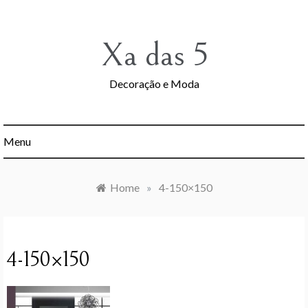
Skip
to
content
Xa das 5
Decoração e Moda
Menu
Home
»
4-150×150
4-150×150