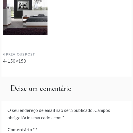
Navegação
4-150×150
de
artigos
Deixe um comentário
O seu endereço de email não será publicado.
Campos
obrigatórios marcados com
*
Comentário
*