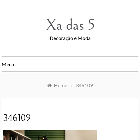
Skip
to
content
Xa das 5
Decoração e Moda
Menu
Home
»
346109
346109