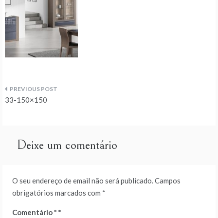
Navegação
33-150×150
de
artigos
Deixe um comentário
O seu endereço de email não será publicado.
Campos
obrigatórios marcados com
*
Comentário
*