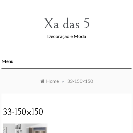
Skip
to
content
Xa das 5
Decoração e Moda
Menu
Home
»
33-150×150
33-150×150