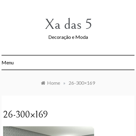
Skip
to
content
Xa das 5
Decoração e Moda
Menu
Home
»
26-300×169
26-300×169