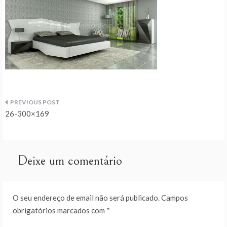
Navegação
26-300×169
de
artigos
Deixe um comentário
O seu endereço de email não será publicado.
Campos
obrigatórios marcados com
*