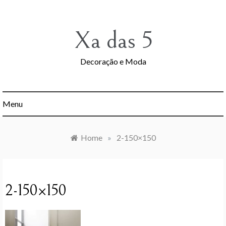
Skip
to
content
Xa das 5
Decoração e Moda
Menu
Home
»
2-150×150
2-150×150