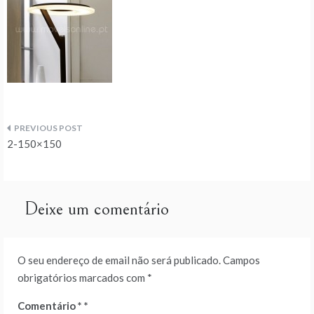
Navegação
2-150×150
de
artigos
Deixe um comentário
O seu endereço de email não será publicado.
Campos
obrigatórios marcados com
*
Comentário
*