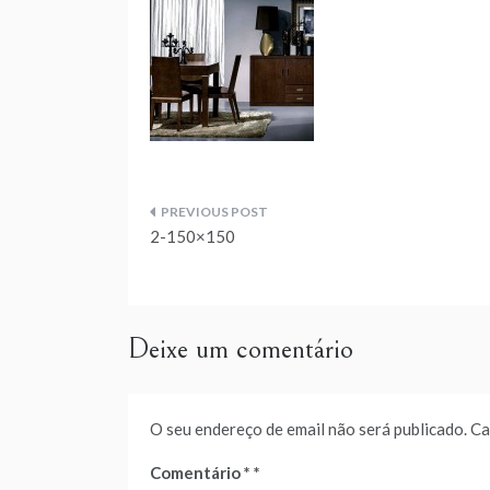
Navegação
2-150×150
de
artigos
Deixe um comentário
O seu endereço de email não será publicado.
Ca
Comentário
*