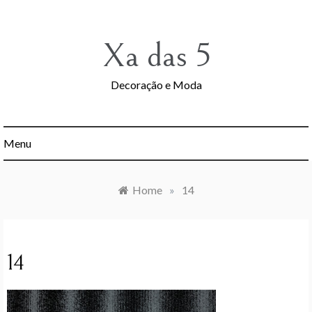
Skip
to
content
Xa das 5
Decoração e Moda
Menu
Home
»
14
14