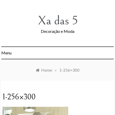
Skip
to
content
Xa das 5
Decoração e Moda
Menu
Home
»
1-256×300
1-256×300