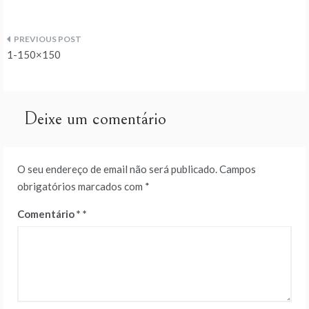
Navegação
1-150×150
de
artigos
Deixe um comentário
O seu endereço de email não será publicado.
Campos
obrigatórios marcados com
*
Comentário
*