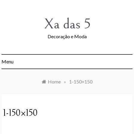
Skip
to
content
Xa das 5
Decoração e Moda
Menu
Home
»
1-150×150
1-150×150